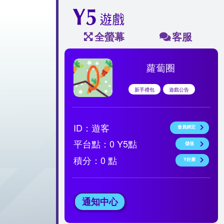
全螢幕
客服
蘿蔔圈
新手禮包
遊戲公告
ID：
遊客
會員綁定
平台點：
0
Y5點
儲值
積分：
0
點
Y好康
通知中心