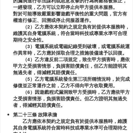
的漏洞進行非法謀利或惡意攻擊的行為將嚴格被禁止，
一經發現，乙方可以立即停止向甲方提供本服務。
對於可能導致嚴重影響遊戲平衡性的重大問題，官方有
權進行修正、回溯或停止伺服器運作。
（2）乙方應依本契約之規定負有於提供本服務時，
維護其自身電腦系統，符合當時科技或專業水準可合理
期待之安全性。
（3）電腦系統或電磁紀錄受到破壞，或電腦系統運
作異常時，乙方應於採取合理之措施後儘速予以回復。
（4）乙方違反前二項規定，致生甲方損害時，應依
甲方之受損害情形，負損害賠償責任，但乙方能證明其
無過失者，得減輕其賠償責任。
（5）乙方電腦系統發生第三項所稱情況時，於完成
修復並正常運作之前，乙方不得向甲方收取費用。
（6）因遊戲程式漏洞致甲方受損時，乙方應依甲方
之受損害情形，負損害賠償責任。但乙方證明其無過失
者，得減輕其賠償責任。
第二十三條 故障承擔
乙方應依本契約之規定負有於提供本服務時，維護
其自身電腦系統符合當時科技或專業水準可合理期待之