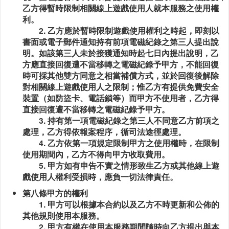
乙方得暫時限制相關線上遊戲使用人就本服務之使用權
利。
2. 乙方應於暫時限制遊戲使用權利之時起，即刻以
書面或電子郵件通知持有前項電磁紀錄之第三人提出說
明。如該第三人未於接獲通知時起七日內提出說明，乙
方應直接回復遭不當移轉之電磁紀錄予甲方，不能回復
時可採其他雙方同意之相當補償方式，並於回復後解除
對相關線上遊戲使用人之限制；惟乙方有提供免費安全
裝置（如防盜卡、電話鎖等）而甲方不使用者，乙方得
直接回復遭不當移轉之電磁紀錄予甲方。
3. 持有第一項電磁紀錄之第三人不同意乙方前項之
處理，乙方得依報案程序，循司法途徑處理。
4. 乙方依第一項規定限制甲方之使用權時，在限制
使用期間內，乙方不得向甲方收取費用。
5. 甲方如有申告不實之情形致生乙方或其他線上遊
戲使用人權利受損時，應負一切法律責任。
第八條甲方的權利
1. 甲方可以根據本合約以及乙方不時更新和公佈的
其他規則使用本服務。
2. 甲方有權在使用本服務期間隨時向乙方提出與本