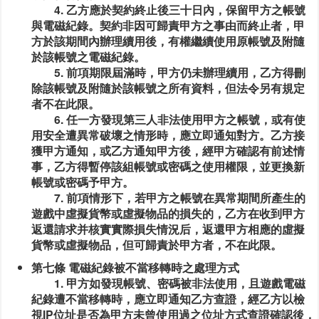
4. 乙方應於契約終止後三十日內，保留甲方之帳號
與電磁紀錄。契約非因可歸責甲方之事由而終止者，甲
方於該期間內辦理續用後，有權繼續使用原帳號及附隨
於該帳號之電磁紀錄。
5. 前項期限屆滿時，甲方仍未辦理續用，乙方得刪
除該帳號及附隨於該帳號之所有資料，但法令另有規定
者不在此限。
6. 任一方發現第三人非法使用甲方之帳號，或有使
用安全遭異常破壞之情形時，應立即通知對方。乙方接
獲甲方通知，或乙方通知甲方後，經甲方確認有前述情
事，乙方得暫停該組帳號或密碼之使用權限，並更換新
帳號或密碼予甲方。
7. 前項情形下，若甲方之帳號在異常期間所產生的
遊戲中虛擬貨幣或虛擬物品的損失的，乙方在收到甲方
返還請求并核實實際損失情況后，返還甲方相應的虛擬
貨幣或虛擬物品，但可歸責於甲方者，不在此限。
第七條 電磁紀錄被不當移轉時之處理方式
1. 甲方如發現帳號、密碼被非法使用，且遊戲電磁
紀錄遭不當移轉時，應立即通知乙方查證，經乙方以檢
視IP位址是否為甲方未曾使用過之位址方式查證確認後，