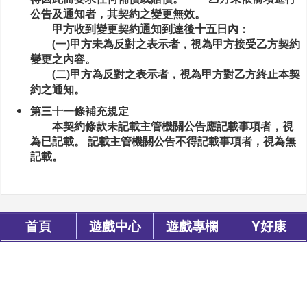
公告及通知者，其契約之變更無效。
甲方收到變更契約通知到達後十五日內：
(一)甲方未為反對之表示者，視為甲方接受乙方契約
變更之內容。
(二)甲方為反對之表示者，視為甲方對乙方終止本契
約之通知。
第三十一條補充規定
本契約條款未記載主管機關公告應記載事項者，視
為已記載。 記載主管機關公告不得記載事項者，視為無
記載。
首頁
遊戲中心
遊戲專欄
Y好康
異軍互動娛樂版權所有
© 2016 All Rights Reserved.
異軍互動娛樂
(統編：42629849)製作、管理與維護
服務條款
遊戲用戶協議
隱私權保護政策
商務合作