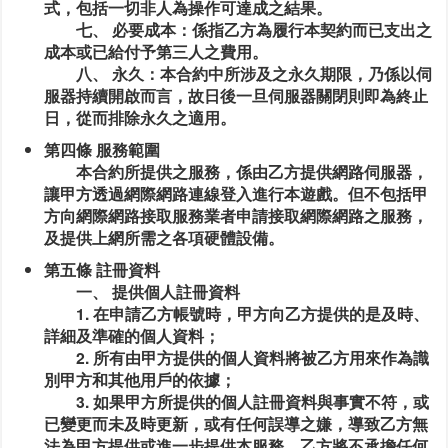
式，包括一切非人為操作可達成之結果。
七、 必要成本：係指乙方為履行本契約而已支出之
成本或已給付予第三人之費用。
八、 永久：本合約中所涉及之永久期限，乃係以伺
服器持續開啟而言，故日後一旦伺服器關閉則即為終止
日，從而排除永久之適用。
第四條 服務範圍
本合約所提供之服務，係由乙方提供網路伺服器，
讓甲方透過網際網路連線登入進行本遊戲。但不包括甲
方向網際網路接取服務業者申請接取網際網路之服務，
及提供上網所需之各項硬體設備。
第五條 註冊資料
一、 提供個人註冊資料
1. 在申請乙方帳號時，甲方向乙方提供的是及時、
詳細及準確的個人資料；
2. 所有由甲方提供的個人資料將被乙方用來作為識
別甲方和其他用戶的依據；
3. 如果甲方所提供的個人註冊資料與事實不符，或
已變更而未及時更新，或有任何誤導之嫌，導致乙方無
法為甲方提供或進一步提供本服務，乙方將不承擔任何