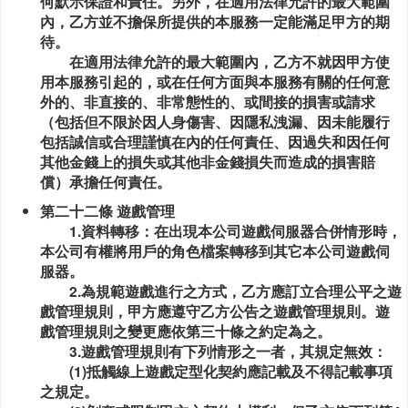
何默示保證和責任。另外，在適用法律允許的最大範圍
內，乙方並不擔保所提供的本服務一定能滿足甲方的期
待。
在適用法律允許的最大範圍內，乙方不就因甲方使
用本服務引起的，或在任何方面與本服務有關的任何意
外的、非直接的、非常態性的、或間接的損害或請求
（包括但不限於因人身傷害、因隱私洩漏、因未能履行
包括誠信或合理謹慎在內的任何責任、因過失和因任何
其他金錢上的損失或其他非金錢損失而造成的損害賠
償）承擔任何責任。
第二十二條 遊戲管理
1.資料轉移：在出現本公司遊戲伺服器合併情形時，
本公司有權將用戶的角色檔案轉移到其它本公司遊戲伺
服器。
2.為規範遊戲進行之方式，乙方應訂立合理公平之遊
戲管理規則，甲方應遵守乙方公告之遊戲管理規則。遊
戲管理規則之變更應依第三十條之約定為之。
3.遊戲管理規則有下列情形之一者，其規定無效：
(1)抵觸線上遊戲定型化契約應記載及不得記載事項
之規定。