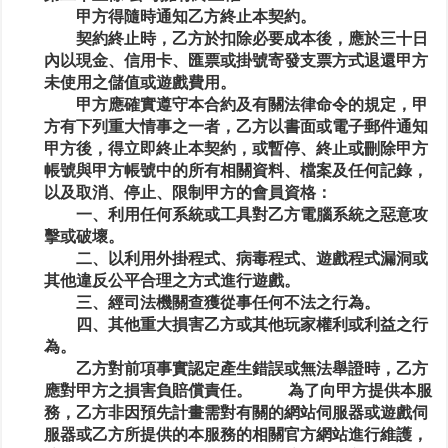
甲方得隨時通知乙方終止本契約。
契約終止時，乙方於扣除必要成本後，應於三十日
內以現金、信用卡、匯票或掛號寄發支票方式退還甲方
未使用之儲值或遊戲費用。
甲方應確實遵守本合約及有關法律命令的規定，甲
方有下列重大情事之一者，乙方以書面或電子郵件通知
甲方後，得立即終止本契約，或暫停、終止或刪除甲方
帳號與甲方帳號中的所有相關資料、檔案及任何記錄，
以及取消、停止、限制甲方的會員資格：
一、利用任何系統或工具對乙方電腦系統之惡意攻
擊或破壞。
二、以利用外掛程式、病毒程式、遊戲程式漏洞或
其他違反公平合理之方式進行遊戲。
三、經司法機關查獲從事任何不法之行為。
四、其他重大損害乙方或其他玩家權利或利益之行
為。
乙方對前項事實認定產生錯誤或無法舉證時，乙方
應對甲方之損害負賠償責任。 為了向甲方提供本服
務，乙方非因預先計畫需對有關的網站伺服器或遊戲伺
服器或乙方所提供的本服務的相關官方網站進行維護，