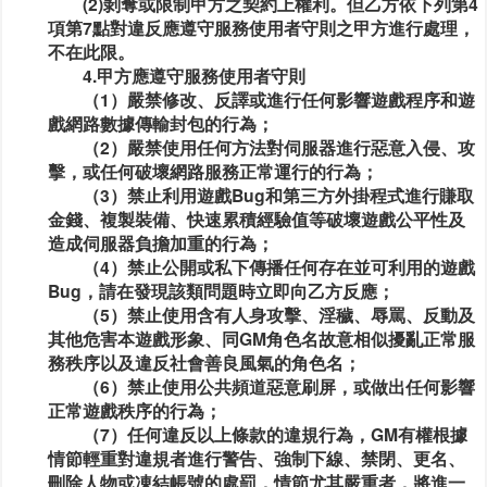
(2)剝奪或限制甲方之契約上權利。但乙方依下列第4
項第7點對違反應遵守服務使用者守則之甲方進行處理，
不在此限。
4.甲方應遵守服務使用者守則
（1）嚴禁修改、反譯或進行任何影響遊戲程序和遊
戲網路數據傳輸封包的行為；
（2）嚴禁使用任何方法對伺服器進行惡意入侵、攻
擊，或任何破壞網路服務正常運行的行為；
（3）禁止利用遊戲Bug和第三方外掛程式進行賺取
金錢、複製裝備、快速累積經驗值等破壞遊戲公平性及
造成伺服器負擔加重的行為；
（4）禁止公開或私下傳播任何存在並可利用的遊戲
Bug，請在發現該類問題時立即向乙方反應；
（5）禁止使用含有人身攻擊、淫穢、辱罵、反動及
其他危害本遊戲形象、同GM角色名故意相似擾亂正常服
務秩序以及違反社會善良風氣的角色名；
（6）禁止使用公共頻道惡意刷屏，或做出任何影響
正常遊戲秩序的行為；
（7）任何違反以上條款的違規行為，GM有權根據
情節輕重對違規者進行警告、強制下線、禁閉、更名、
刪除人物或凍結帳號的處罰，情節尤其嚴重者，將進一