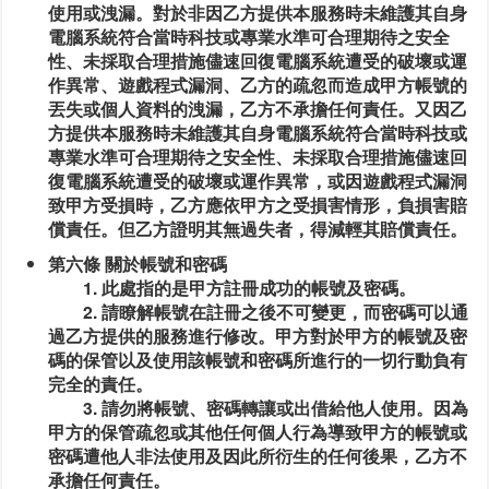
使用或洩漏。對於非因乙方提供本服務時未維護其自身
電腦系統符合當時科技或專業水準可合理期待之安全
性、未採取合理措施儘速回復電腦系統遭受的破壞或運
作異常、遊戲程式漏洞、乙方的疏忽而造成甲方帳號的
丟失或個人資料的洩漏，乙方不承擔任何責任。又因乙
方提供本服務時未維護其自身電腦系統符合當時科技或
專業水準可合理期待之安全性、未採取合理措施儘速回
復電腦系統遭受的破壞或運作異常，或因遊戲程式漏洞
致甲方受損時，乙方應依甲方之受損害情形，負損害賠
償責任。但乙方證明其無過失者，得減輕其賠償責任。
第六條 關於帳號和密碼
1. 此處指的是甲方註冊成功的帳號及密碼。
2. 請瞭解帳號在註冊之後不可變更，而密碼可以通
過乙方提供的服務進行修改。甲方對於甲方的帳號及密
碼的保管以及使用該帳號和密碼所進行的一切行動負有
完全的責任。
3. 請勿將帳號、密碼轉讓或出借給他人使用。因為
甲方的保管疏忽或其他任何個人行為導致甲方的帳號或
密碼遭他人非法使用及因此所衍生的任何後果，乙方不
承擔任何責任。