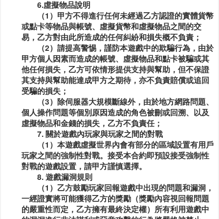
6.虛擬物品說明
（1）甲方不得進行任何未經過乙方認證的實體貨幣
或點卡等物品與帳號、虛擬貨幣和虛擬物品之間的交
易，乙方對由此所造成的任何糾紛和損失概不負責；
（2）請提高警惕，謹防本遊戲中的欺騙行為，由於
甲方個人因素而造成的帳號、虛擬物品和點卡被騙或其
他任何損失，乙方可依情形提供支持與幫助，但不保證
其支持與幫助能達成甲方之期待，亦不負責賠償或追回
受騙的損失；
（3）除伺服器大規模斷線外，由於地方網路問題、
個人操作問題等個別原因造成的角色被刪或回溯、以及
虛擬物品和金錢的損失，乙方不負責任；
7. 關於遊戲內玩家與玩家之間的對戰
（1）本遊戲虛擬世界內會有部分的區域設置有用戶
玩家之間的強制性對戰。接受本合約即預設接受強制性
對戰的遊戲設置，請甲方謹慎選擇。
8. 遊戲漏洞規則
（1）乙方鼓勵玩家回報遊戲中出現的問題和漏洞，
一經證實將可能獲得乙方的獎勵（獎勵內容視回報問題
的嚴重性而定，乙方擁有最終決定權）所有利用遊戲中