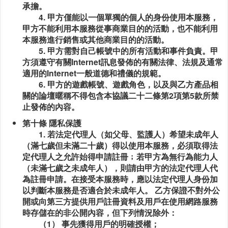
承擔。
4. 甲方僅能以一個單獨的個人的身份使用本服務，
甲方不能利用本服務從事商業目的的活動，也不能利用
本服務進行銷售或其他商業目的的活動。
5. 甲方需對自己帳號中的所有活動和事件負責。甲
方須遵守有關Internet訊息發佈的有關法律、法規及通常
適用的Internet一般道德和禮儀的規範。
6. 甲方的遊戲帳號、遊戲角色，以及與乙方產品相
關的論壇暱稱不得包含本協議二十二條第2項第5款所禁
止發佈的內容。
第十條 隱私保護
1. 若法定代理人（如父母、監護人）希望未成年人
（滿七歲但未滿二十歲）得以使用本服務，必須取得法
定代理人之允許始得申請註冊﹔若甲方為無行為能力人
（未滿七歲之未成年人），則請由甲方的法定代理人代
為註冊申請。在接受本服務時，應以法定代理人身份加
以判斷本服務是否適合於未成年人。 乙方保證不對外公
開或向第三方提供用戶註冊資料及用戶在使用網路服務
時存儲在的非公開內容，但下列情況除外：
（1） 事先獲得用戶的明確授權；