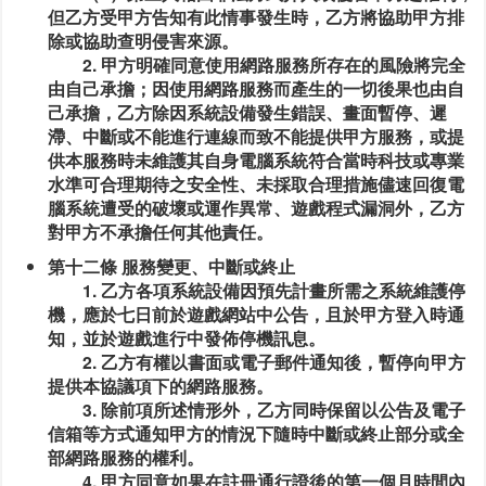
但乙方受甲方告知有此情事發生時，乙方將協助甲方排
除或協助查明侵害來源。
2. 甲方明確同意使用網路服務所存在的風險將完全
由自己承擔；因使用網路服務而產生的一切後果也由自
己承擔，乙方除因系統設備發生錯誤、畫面暫停、遲
滯、中斷或不能進行連線而致不能提供甲方服務，或提
供本服務時未維護其自身電腦系統符合當時科技或專業
水準可合理期待之安全性、未採取合理措施儘速回復電
腦系統遭受的破壞或運作異常、遊戲程式漏洞外，乙方
對甲方不承擔任何其他責任。
第十二條 服務變更、中斷或終止
1. 乙方各項系統設備因預先計畫所需之系統維護停
機，應於七日前於遊戲網站中公告，且於甲方登入時通
知，並於遊戲進行中發佈停機訊息。
2. 乙方有權以書面或電子郵件通知後，暫停向甲方
提供本協議項下的網路服務。
3. 除前項所述情形外，乙方同時保留以公告及電子
信箱等方式通知甲方的情況下隨時中斷或終止部分或全
部網路服務的權利。
4. 甲方同意如果在註冊通行證後的第一個月時間內