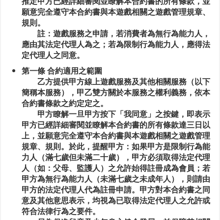
推定甲方已經詳細審閱並瞭解本合約書的所有條款，並
願意完全遵守本合約書與本遊戲相關之遊戲管理規章、
規則。
註：遊戲服務之申請，若消費者為無行為能力人，
應由其法定代理人為之；若為限制行為能力人，應得法
定代理人之同意。
第一條 合約適用之範圍
乙方提供甲方線上遊戲服務及其他相關服務（以下
簡稱本服務），甲乙雙方關於本服務之權利義務，依本
合約書條款之約定定之。
甲方瞭解一旦甲方按下「我同意」之按鍵，即表示
甲方已經詳細審閱並瞭解本合約書的所有條款達三日以
上，並願意完全遵守本合約書與本遊戲相關之遊戲管理
規章、規則。於此，提醒甲方：如果甲方是限制行為能
力人（滿七歲但未滿二十歲），甲方必須取得法定代理
人（如：父母、監護人）之允許始得註冊成為會員；若
甲方為無行為能力人（未滿七歲之未成年人），則請由
甲方的法定代理人代為註冊申請。甲方對本合約書之同
意及其他意思表示，均視為已取得法定代理人之允許或
符合法律行為之要件。