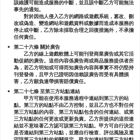
該維護可能造成服務的中斷，並且該中斷乙方可能無法
事先的通知。
對於因他人侵入乙方的網路或遊戲系統，篡改、刪
改或偽造、變造網站和遊戲資料或數據而造成本服務的
停止或中斷，乙方除未採取合理之回復措施外，不承擔
任何責任。
第二十六條 關於廣告
乙方的線上遊戲軟體上可能刊登商業廣告或其它活
動促銷的廣告。這些內容係廣告商或商品服務提供者所
為，若乙方明知或可得而知廣告內容與事實不符仍堅持
刊登發佈，且甲方已證明因信賴該廣告而受有具體損
害，乙方願負連帶損害賠償責任。
第二十七條 至第三方站點連結
甲方可能在使用本服務過程中連結到第三方的站
點。第三方的站點不由乙方控制，並且乙方也不對任何
第三方站點的內容、第三方站點包含的任何連結、或第
三方站點的任何更改或更新負責。乙方所提供的這些連
結並不意味著乙方認可該第三方站點。甲方可自行決定
是否連結到第三方站點，並應自行檢查、評估風險及遵
守該第三方站點的相關規定，甲方如連結到第三方站點