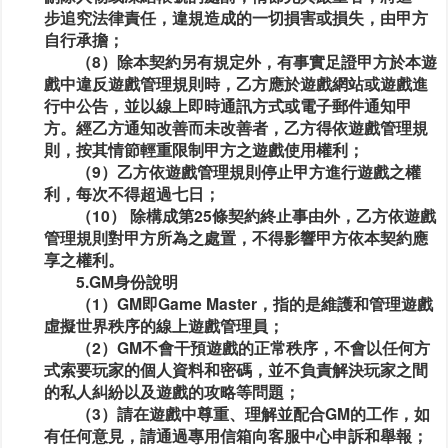
步追究法律責任，違規造成的一切損害或損失，由甲方
自行承擔；
（8）除本契約另有規定外，有事實足證甲方於本遊
戲中違反遊戲管理規則時，乙方應於遊戲網站或遊戲進
行中公告，並以線上即時通訊方式或電子郵件通知甲
方。經乙方通知改善而未改善者，乙方得依遊戲管理規
則，按其情節輕重限制甲方之遊戲使用權利；
（9）乙方依遊戲管理規則停止甲方進行遊戲之權
利，每次不得超過七日；
（10） 除構成第25條契約終止事由外，乙方依遊戲
管理規則對甲方所為之處置，不得影響甲方依本契約應
享之權利。
5.GM身份說明
（1）GM即Game Master，指的是維護和管理遊戲
虛擬世界秩序的線上遊戲管理員；
（2）GM不會干預遊戲的正常秩序，不會以任何方
式索要玩家的個人資料和密碼，並不負責解決玩家之間
的私人糾紛以及遊戲的攻略等問題；
（3）請在遊戲中尊重、理解並配合GM的工作，如
有任何意見，請通過專用信箱向客服中心申訴和舉報；