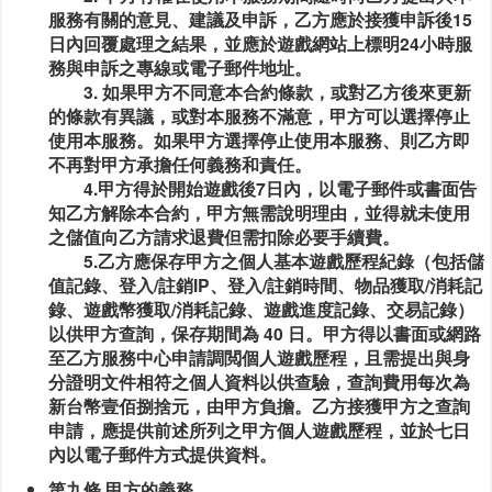
服務有關的意見、建議及申訴，乙方應於接獲申訴後15
日內回覆處理之結果，並應於遊戲網站上標明24小時服
務與申訴之專線或電子郵件地址。
3. 如果甲方不同意本合約條款，或對乙方後來更新
的條款有異議，或對本服務不滿意，甲方可以選擇停止
使用本服務。如果甲方選擇停止使用本服務、則乙方即
不再對甲方承擔任何義務和責任。
4.甲方得於開始遊戲後7日內，以電子郵件或書面告
知乙方解除本合約，甲方無需說明理由，並得就未使用
之儲值向乙方請求退費但需扣除必要手續費。
5.乙方應保存甲方之個人基本遊戲歷程紀錄（包括儲
值記錄、登入/註銷IP、登入/註銷時間、物品獲取/消耗記
錄、遊戲幣獲取/消耗記錄、遊戲進度記錄、交易記錄）
以供甲方查詢，保存期間為 40 日。甲方得以書面或網路
至乙方服務中心申請調閲個人遊戲歷程，且需提出與身
分證明文件相符之個人資料以供查驗，查詢費用每次為
新台幣壹佰捌捨元，由甲方負擔。乙方接獲甲方之查詢
申請，應提供前述所列之甲方個人遊戲歷程，並於七日
內以電子郵件方式提供資料。
第九條 甲方的義務