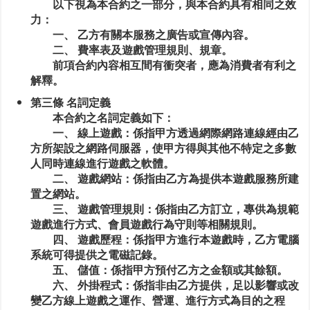
以下視為本合約之一部分，與本合約具有相同之效
力：
一、 乙方有關本服務之廣告或宣傳內容。
二、 費率表及遊戲管理規則、規章。
前項合約內容相互間有衝突者，應為消費者有利之
解釋。
第三條 名詞定義
本合約之名詞定義如下：
一、 線上遊戲：係指甲方透過網際網路連線經由乙
方所架設之網路伺服器，使甲方得與其他不特定之多數
人同時連線進行遊戲之軟體。
二、 遊戲網站：係指由乙方為提供本遊戲服務所建
置之網站。
三、 遊戲管理規則：係指由乙方訂立，專供為規範
遊戲進行方式、會員遊戲行為守則等相關規則。
四、 遊戲歷程：係指甲方進行本遊戲時，乙方電腦
系統可得提供之電磁記錄。
五、 儲值：係指甲方預付乙方之金額或其餘額。
六、 外掛程式：係指非由乙方提供，足以影響或改
變乙方線上遊戲之運作、營運、進行方式為目的之程