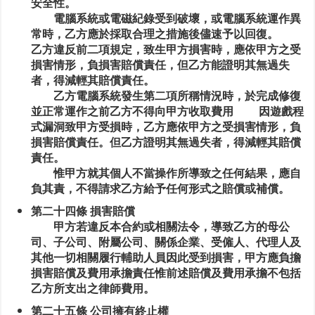
安全性。
電腦系統或電磁紀錄受到破壞，或電腦系統運作異
常時，乙方應於採取合理之措施後儘速予以回復。
乙方違反前二項規定，致生甲方損害時，應依甲方之受
損害情形，負損害賠償責任，但乙方能證明其無過失
者，得減輕其賠償責任。
乙方電腦系統發生第二項所稱情況時，於完成修復
並正常運作之前乙方不得向甲方收取費用 因遊戲程
式漏洞致甲方受損時，乙方應依甲方之受損害情形，負
損害賠償責任。但乙方證明其無過失者，得減輕其賠償
責任。
惟甲方就其個人不當操作所導致之任何結果，應自
負其責，不得請求乙方給予任何形式之賠償或補償。
第二十四條 損害賠償
甲方若違反本合約或相關法令，導致乙方的母公
司、子公司、附屬公司、關係企業、受僱人、代理人及
其他一切相關履行輔助人員因此受到損害，甲方應負擔
損害賠償及費用承擔責任惟前述賠償及費用承擔不包括
乙方所支出之律師費用。
第二十五條 公司擁有終止權