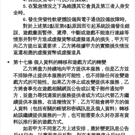
5. 在緊急情況之下為維護其它會員及第三者人身安
全時。
6. 發生突發性軟硬體設備與電子通信設備故障時。
對於上述第2點至第6點原因而引起系統設備發生錯
誤、遊戲畫面暫停、遲滯、中斷或遊戲不能進行連線等
情形并對甲方造成虛擬貨幣或虛擬道具的損失，甲方可
向乙方提出返還要求，乙方將根據甲方的實際損失情況
返還相應的虛擬貨幣或虛擬道具
第十七條 個人資料的轉移和遊戲方式的轉變
乙方將盡力持續地向甲方提供本服務，但是乙方並
不排除停止提供本服務的可能性，也不排除任何改變遊
戲方式的可能性。如果乙方停止或改變提供本服務，乙
方將會事先在遊戲相關網頁公告或以電子郵件通知甲
方，並盡力尋找適當的服務提供者或方式以代替乙方繼
續提供本服務。在這種情況下，乙方可能會將甲方的個
人資料（包括有關的帳號和密碼訊息及個人資料）轉移
給該繼續提供服務的一方，也可能需要永久封存原有資
料以推行新的遊戲方式。
如若甲方不同意乙方上述安排，應於變更訊息公告
后15日內，以書面表示反對，則在本服務停止后30日