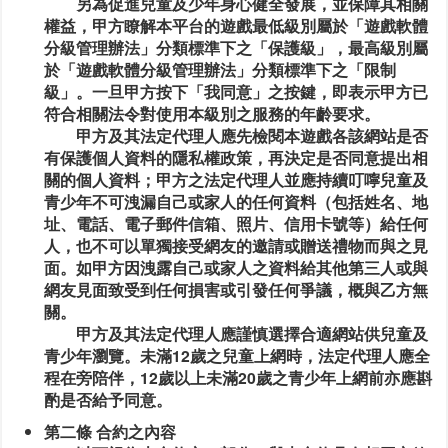
另為促進兒童及少年身心健全發展，並保障其相關
權益，甲方瞭解本平台的遊戲最低級別屬於「遊戲軟體
分級管理辦法」分類標準下之「保護級」，最高級別屬
於「遊戲軟體分級管理辦法」分類標準下之「限制
級」。一旦甲方按下「我同意」之按鍵，即表示甲方已
符合相關法令對使用本級別之服務的年齡要求。
甲方及其法定代理人應先檢閱本遊戲各該網站是否
有保護個人資料的隱私權政策，再決定是否同意提出相
關的個人資料；甲方之法定代理人並應持續叮嚀兒童及
青少年不可洩漏自己或家人的任何資料（包括姓名、地
址、電話、電子郵件信箱、照片、信用卡號等）給任何
人，也不可以單獨接受網友的邀請或贈送禮物而與之見
面。如甲方因洩露自己或家人之資料給其他第三人或與
網友見面致受到任何損害或引發任何爭議，概與乙方無
關。
甲方及其法定代理人應謹慎選擇合適網站供兒童及
青少年瀏覽。未滿12歲之兒童上網時，法定代理人應全
程在旁陪伴，12歲以上未滿20歲之青少年上網前亦應斟
酌是否給予同意。
第二條 合約之內容