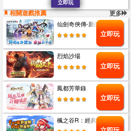
立即玩
相關遊戲推薦
更多
仙劍奇俠傳-新的開始
立即玩
烈焰沙場
立即玩
鳳都芳華錄
立即玩
楓之谷R：經典新定義
立即玩