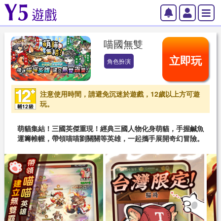
喵國無雙
立即玩
角色扮演
注意使用時間，請避免沉迷於遊戲，12歲以上方可遊
玩。
萌貓集結！三國英傑重現！經典三國人物化身萌貓，手握鹹魚
運籌帷幄，帶領喵喵劉關關等英雄，一起攜手展開奇幻冒險。