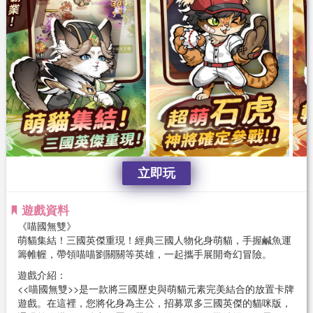
立即玩
遊戲資料
《喵國無雙》
萌貓集結！三國英傑重現！經典三國人物化身萌貓，手握鹹魚運
籌帷幄，帶領喵喵劉關關等英雄，一起攜手展開奇幻冒險。
遊戲介紹：
<<喵國無雙>>是一款將三國歷史與萌貓元素完美結合的放置卡牌
遊戲。在這裡，您將化身為主公，招募眾多三國英傑的貓咪版，