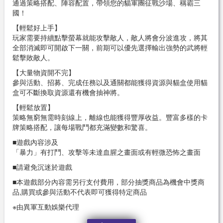
通過策略搭配、陣容配置，帶領您的貓軍團征戰沙場、稱霸三
國！
【輕鬆好上手】
玩家需要持續點擊螢幕就能攻擊敵人，敵人將會分波進攻，將其
全部消滅即可開啟下一關，前期可以優先選擇輸出強勢的武將輕
鬆擊敗敵人。
【大量物資開不完】
參與活動、招募、完成任務以及通關都能獲得資源與貓盒使用貓
盒可不斷換取資源還有機會抽神將。
【輕鬆放置】
策略無窮無需時刻線上，離線也能獲得豐厚收益。豐富多樣的卡
牌策略搭配，讓每場戰鬥都充滿變數和驚喜。
■遊戲內容涉及
「暴力」有打鬥、攻擊等未達血腥之畫面或有輕微恐怖之畫面
■請避免沉迷於遊戲
■本遊戲部分內容需另行支付費用，部分抽獎商品為機會中獎商
品,購買或參與活動不代表即可獲得特定商品
※由異軍互動娛樂代理