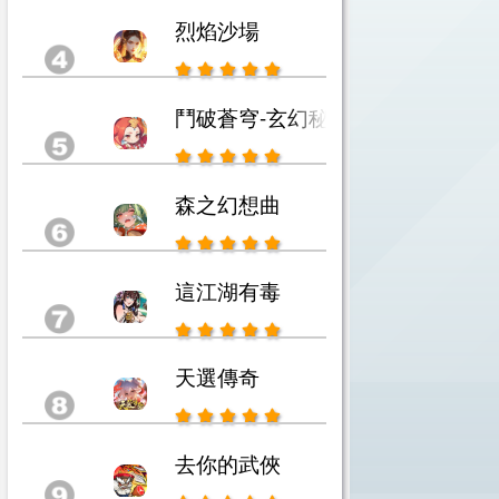
烈焰沙場
鬥破蒼穹-玄幻秘藏
森之幻想曲
這江湖有毒
天選傳奇
去你的武俠