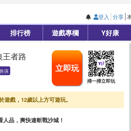
登入
分享
排行榜
遊戲專欄
Y好康
狼王者路
立即玩
扮演
掃一掃立即玩
於遊戲，12歲以上方可遊玩。
看人品，爽快連斬戰沙城！