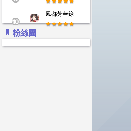
鳳都芳華錄
粉絲團