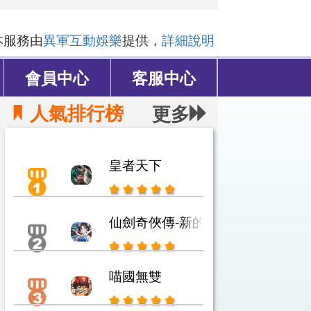
本服務由
異軍互動娛樂
提供，
詳細說明
會員中心
客服中心
人氣排行榜
更多
皇者天下
仙劍奇俠傳-新的開始
喵國無雙