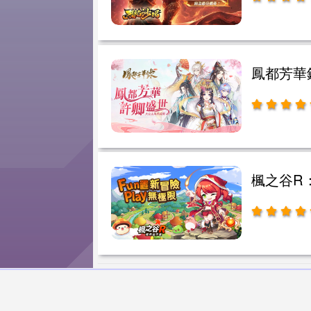
鳳都芳華
楓之谷R