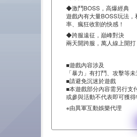
◆激鬥BOSS，高爆經典
遊戲內有大量BOSS玩法，
率、瘋狂收割的快感！
◆跨服遠征，巔峰對決
兩天開跨服，萬人線上開打
■遊戲內容涉及
「暴力」有打鬥、攻擊等未
■請避免沉迷於遊戲
■本遊戲部分內容需另行支
或參與活動不代表即可獲得
※由異軍互動娛樂代理