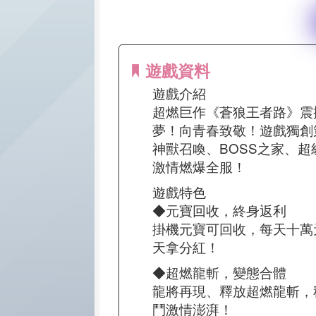
遊戲資料
遊戲介紹
超燃巨作《蒼狼王者路》震
夢！向青春致敬！遊戲獨創
神獸召喚、BOSS之家、
激情燃爆全服！
遊戲特色
◆元寶回收，終身返利
掛機元寶可回收，每天十萬
天拿分紅！
◆超燃龍斬，變態合體
龍將再現、釋放超燃龍斬，
鬥激情澎湃！