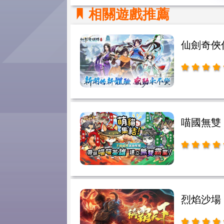
相關遊戲推薦
仙劍奇俠
喵國無雙
烈焰沙場