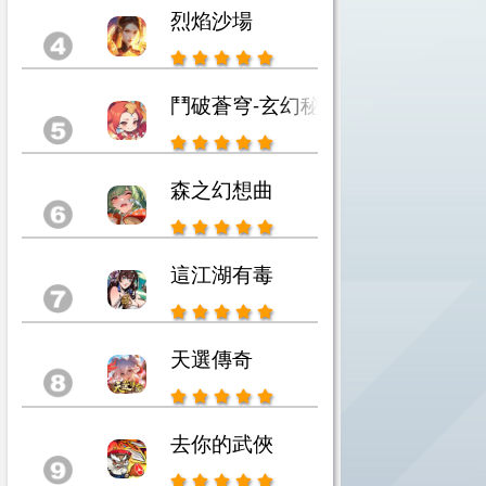
烈焰沙場
鬥破蒼穹-玄幻秘藏
森之幻想曲
這江湖有毒
天選傳奇
去你的武俠