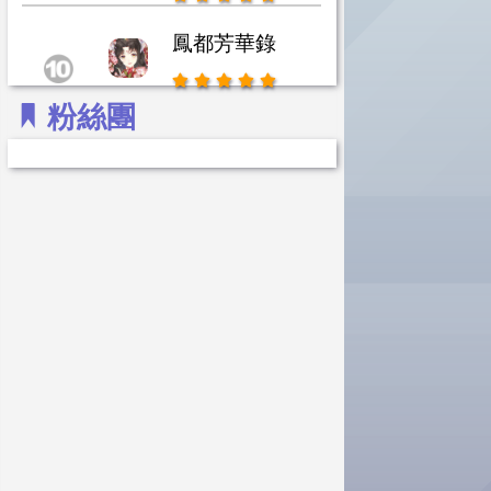
鳳都芳華錄
粉絲團