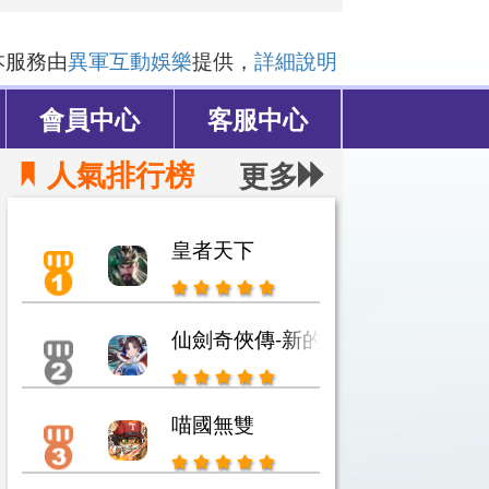
本服務由
異軍互動娛樂
提供，
詳細說明
會員中心
客服中心
人氣排行榜
更多
皇者天下
仙劍奇俠傳-新的開始
喵國無雙