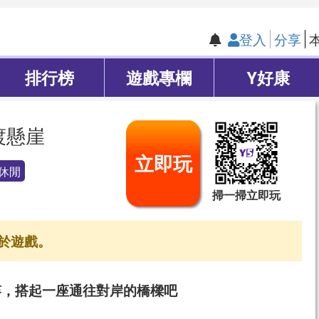
登入
分享
排行榜
遊戲專欄
Y好康
渡懸崖
立即玩
休閒
掃一掃立即玩
於遊戲。
竿，搭起一座通往對岸的橋樑吧