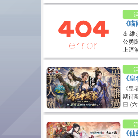
資格：
式：1.
認資
《喵
名時
⚓ 
公勇
上這波
【直播時
wako
C：htt
《皇
《皇
期待敲
日 (
男人
的，
跟著女
《仙
4：00