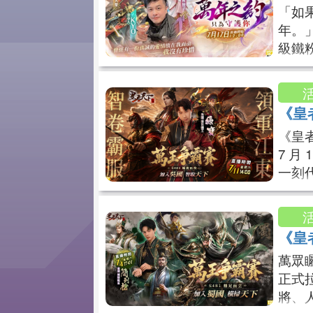
「如
年。
級鐵
化身
紫霞！
播】ht
《皇
ps://a
《皇
7 月
一刻
順流
荒」直
📺【觀
《皇
者天下】
萬眾
正式
將、人