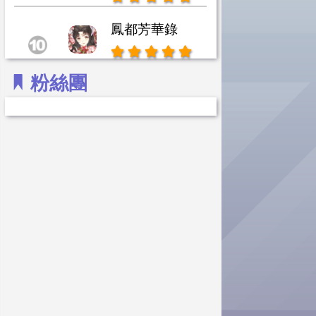
鳳都芳華錄
駭浪特別報導🌊
粉絲團
「紫姝」魏國等你
KYO叔叔」聊那段深刻的感情