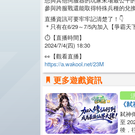
參與跨服戰還能取得特殊兵種的兌
直播資訊可要牢牢記清楚了！👇
＊只有在6/29～7/5內加入【爭
⏱️【直播時間】
2024/7/4(四) 18:30
​👀【觀看直播】
https://a.wakool.net/23M
更多遊戲資訊
《弒
弒神
至 2
後，