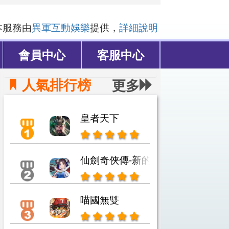
本服務由
異軍互動娛樂
提供，
詳細說明
會員中心
客服中心
人氣排行榜
更多
皇者天下
仙劍奇俠傳-新的開始
喵國無雙