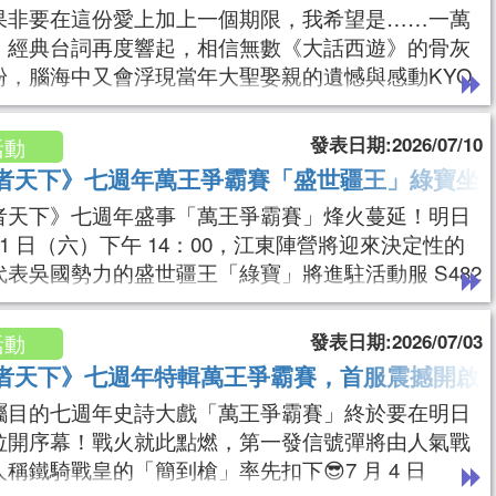
果非要在這份愛上加上一個期限，我希望是……一萬
」經典台詞再度響起，相信無數《大話西遊》的骨灰
粉，腦海中又會浮現當年大聖娶親的遺憾與感動KYO
「至尊寶」帶大家再次戴上金箍捨棄七情六慾，拯救
【直播時間】7/17 (五) 12:00~13:00📺【觀看直
發表日期:2026/07/10
活動
tps://a.wakool.net/23O🎮【馬上遊玩仙劍奇俠傳】htt
者天下》七週年萬王爭霸賽「盛世疆王」綠寶坐鎮 S
.wa
者天下》七週年盛事「萬王爭霸賽」烽火蔓延！明日
 11 日（六）下午 14：00，江東陣營將迎來決定性的
代表吳國勢力的盛世疆王「綠寶」將進駐活動服 S482
而攻 吳國，考驗資源調度與兄弟凝聚力的「高智商拓
播揭曉。📅【直播時間】7/11 (六) 14：00~15：00
發表日期:2026/07/03
活動
看直播】https://a.wakool.net/DveZ🎮【馬上遊玩皇
者天下》七週年特輯萬王爭霸賽，首服震撼開啟，
https://r.w
矚目的七週年史詩大戲「萬王爭霸賽」終於要在明日
拉開序幕！戰火就此點燃，第一發信號彈將由人氣戰
稱鐵騎戰皇的「簡到槍」率先扣下😎7 月 4 日