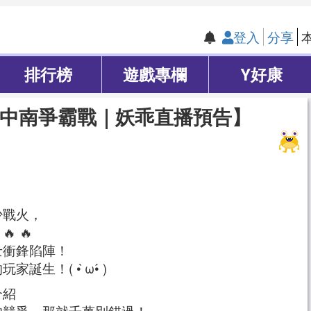
登入
分享
排行榜
遊戲專欄
Y好康
中南爭霸戰｜妖乖直播預告】
少戰火，
 🔥
士衝鋒陷陣！
！( • ̀ω•́ )
介紹
的競爭，那就千萬別錯過！