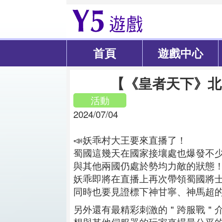
首頁
遊戲中心
【《皇者天下》北
活動
2024/07/04
📣妖乖村大王要來直播了！
蜀國這幾天在國家接壤處也爆發不
與其他兩國仍處於勢均力敵的狀態！🔥
妖乖即將在直播上再次帶領蜀國將
同時也要見證標下神甘寧、神馬超的玩家誕生
另外還有最精彩刺激的＂跨服戰＂
想與其他伺服器的玩家來場最公平