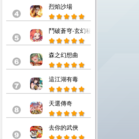
烈焰沙場
鬥破蒼穹-玄幻秘藏
森之幻想曲
這江湖有毒
天選傳奇
去你的武俠