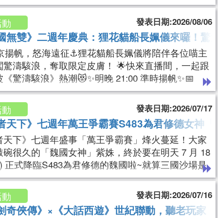
2026/7/13以前於弒神傳註冊的全體玩家活動參加方
來信客服 cs.wakool@gmail.com 告知用戶ID，經確
發表日期:2026/08/06
活動
格後即可參與2.需使用跟弒神傳同樣帳號進行遊戲3.報
國無雙》二週年慶典：狸花貓船長姵儀來囉！驚濤
需附上弒神傳遊戲截圖，同時包含顯示VI
維京揚帆，怒海遠征⚓狸花貓船長姵儀將陪伴各位喵主
闖驚濤駭浪，奪取限定皮膚！ 🌟快來直播間，一起跟
《驚濤駭浪》熱潮😻✨明晚 21:00 準時揚帆✨📅
間】8/7(五) 21:00~22:00📺【觀看直播】https://r.
ol.net/42iM📣【加入喵國無雙DC & LINE官方群】D
發表日期:2026/07/17
活動
ps://discord.gg/EyPsgHEZhxLINE：ht
者天下》七週年萬王爭霸賽S483為君修德女神
者天下》七週年盛事「萬王爭霸賽」烽火蔓延！大家
碗很久的「魏國女神」紫姝，終於要在明天 7 月 18
六) 正式降臨S483為君修德的魏國啦~就算三國沙場是
的天下，但只要女神紫姝出手英雄肯定是難過美人關
帶領魏國勢力強勢拓荒，明天準時鎖定紫姝直播間，
發表日期:2026/07/16
活動
神共享這盛世天下吧！📅【直播時間】7/18 (六) 1
劍奇俠傳》×《大話西遊》世紀聯動，聽老玩家「
~15：00📺【觀看直播】https://a.wakool.n