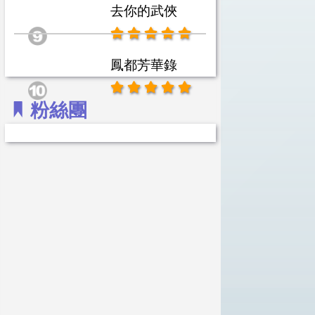
去你的武俠
鳳都芳華錄
粉絲團