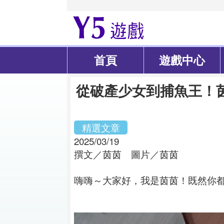
首頁
遊戲中心
從破產少女到捕魚王！
精選文章
2025/03/19
撰文／茵茵 圖片／茵茵
嗨嗨～大家好，我是茵茵！既然你