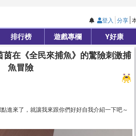
登入
分享
排行榜
遊戲專欄
Y好康
茵茵在《全民來捕魚》的驚險刺激捕
魚冒險
都點進來了，就讓我來跟你們好好自我介紹一下吧～