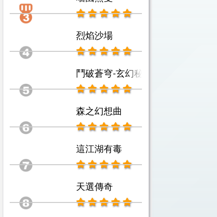
烈焰沙場
鬥破蒼穹-玄幻秘藏
森之幻想曲
這江湖有毒
天選傳奇