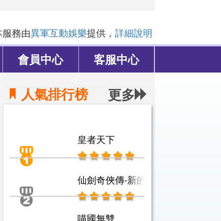
本服務由
異軍互動娛樂
提供，
詳細說明
會員中心
客服中心
人氣排行榜
更多
皇者天下
仙劍奇俠傳-新的開始
喵國無雙