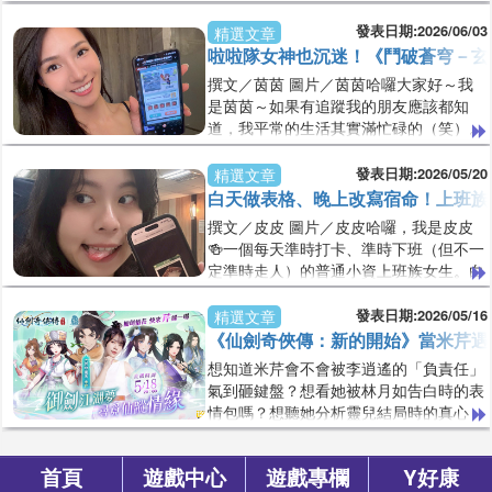
討論度很高的遊戲，只要身邊有人推薦，
消失了一半。對於喜歡旅行的人來說，不
我通常都會忍不住跑去看看。然後最後的
發表日期:2026/06/03
精選文章
能出
結果往往都是「好啦，真的不錯啦！」最
啦啦隊女神也沉迷！《鬥破蒼穹－玄
近讓我默默入坑的，就是《鬥破蒼穹－玄
撰文／茵茵 圖片／茵茵哈囉大家好～我
幻秘藏》！不過在分享遊戲之前，先來聊
是茵茵～如果有追蹤我的朋友應該都知
聊我自己吧！每天上班找個讓自己放鬆的
道，我平常的生活其實滿忙碌的（笑）。
娛樂，《鬥破蒼穹－玄幻秘藏》還滿值得
除了是高雄海神啦啦隊的一員之外，也會
試試看。小莉提供我目前在BMW經銷體
接一些平面拍攝、品牌合作和模特兒工
發表日期:2026/05/20
精選文章
系擔
作，所以常常不是在球場應援，就是在攝
白天做表格、晚上改寫宿命！上班族
影棚拍照的路上。工作看起來好像很光鮮
撰文／皮皮 圖片／皮皮哈囉，我是皮皮
亮麗，但其實每天都在跟時間賽跑！有時
🍻一個每天準時打卡、準時下班（但不一
候早上拍攝、下午開會、晚上還要練舞，
定準時走人）的普通小資上班族女生。白
回到家最想做的事情就是癱在沙發上抱著
天在辦公室就是那種看起來很正常的人，
我的兩隻狗狗放空一下（笑）。說到狗
會開Excel、會回Email、會裝很忙，但其
發表日期:2026/05/16
精選文章
狗，牠們根
實腦袋常常在想晚餐要吃什麼。我人生最
《仙劍奇俠傳：新的開始》當米芹遇
大的樂趣其實很簡單：出國旅遊、吃美
想知道米芹會不會被李逍遙的「負責任」
食、打麻將、喝點小酒，還有偶爾下廚煮
氣到砸鍵盤？想看她被林月如告白時的表
點自己想吃的東西。我是一個很容易被
情包嗎？想聽她分析靈兒結局時的真心
「吃」跟「機票價格」控制的人。只要看
話？娜編已經先把紙巾準備好了，你呢？
到便宜機票就會開始幻想：「欸這個
📅【直播時間】5/18 (一) 20：00~21：0
首頁
遊戲中心
遊戲專欄
Y好康
0📺【觀看直播】https://a.wakool.net/Dr
異軍互動娛樂版權所有
© 2016 All Rights Reserved.