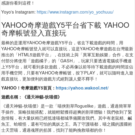
感謝你看到這裡！
Yoyo's Instagram:
https://www.instagram.com/yo_yochuuu/
YAHOO奇摩遊戲Y5平台省下載 YAHOO
奇摩帳號登入直接玩
最棒的是運用YAHOO奇摩遊戲Y5平台，省去下載遊戲的時間，用
YAHOO奇摩帳號登入就可以直接玩，這是YAHOO奇摩遊戲在台灣最新
推出的「HTML5遊戲平台」，在技術上與「異軍互動娛樂」合作，在支
付部分將使用「遊戲橘子」的「GASH」，玩家只要透過電腦或手機連
上Y5平台，就可看到多款遊戲，不必再像以前等待下載遊戲的時間並佔
用手機空間，只要有YAHOO奇摩帳號，按下PLAY，就可以隨時進入遊
戲直接玩，更加便利的遊戲方式絕對讓人愛不釋手！
YAHOO！奇摩遊戲Y5首頁：
https://yahoo.wakool.net/
遊戲名稱：《通天神貓-狄喵傑》
《通天神貓-狄喵傑》是一款「喵俠割草Roguelike」遊戲，通過簡單單
手操作、策略技能搭配，就能輕鬆獲得超爽的割草體驗！我們收到了緊
急情報，有大量妖精已經抵達喵都城準備圍攻我們。其中有老鼠精、鹹
魚王、蛤蟆怪，還有可怕的萬妖之王。爲了守護喵都，喵之國的護國術
士天罡喵，通過魂匣的掐算，找到了能夠挽救喵都的你！