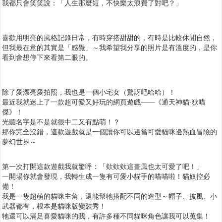
我都只會笑笑說：「人生那麼短，不快樂太浪費了對吧？」
喜歡用明亮的風格記錄日常，有時穿搭甜甜的，有時是比較休閒自然，
但我最在意的其實是「感覺」～我希望我分享的照片是有溫度的，是你
看到會想停下來看第二眼的。
除了愛漂亮愛拍照，我也是一個小宅女（驚訝吧哈哈）！
最近我就迷上了一款超可愛又好玩的網頁遊戲——《通天神貓-狄喵
傑》！
光聽名字是不是就很中二又有點萌！？
那你完全沒錯，這款遊戲就是一個讓你可以邊當可愛貓咪邊熱血冒險的
夢幻世界～
第一次打開這款遊戲我就驚呼：「欸欸欸這畫風也太可愛了吧！」
一開場你就會發現，我轉生成一隻有可愛小貓手的喵喵啦！貓奴控必
備！
我是一隻超萌的貓咪主角，還能幫牠搭配不同的造型～帽子、披風、小
武器都有，根本是貓咪版變裝秀！
牠還可以滿足喜愛貓咪的我，有許多種不同貓咪角色讓我可以蒐集！