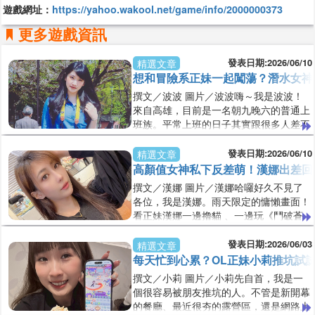
遊戲網址：
https://yahoo.wakool.net/game/info/2000000373
更多遊戲資訊
發表日期:2026/06/10
精選文章
想和冒險系正妹一起闖蕩？潛水女神
撰文／波波 圖片／波波嗨～我是波波！
來自高雄，目前是一名朝九晚六的普通上
班族。平常上班的日子其實跟很多人差不
多，每天鬧鐘響、趕上班、開會、回訊
息、處理工作，然後一轉眼又到了下班時
發表日期:2026/06/10
精選文章
間。陽光潛水女神「波波」私下大反差！
高顏值女神私下反差萌！漢娜出差回
下班不潛水，竟然躲在沙發瘋玩《鬥破蒼
撰文／漢娜 圖片／漢娜哈囉好久不見了
穹-玄幻秘藏》。波波提供雖然生活規
各位，我是漢娜。雨天限定的慵懶畫面！
律，但我其實是個很愛往外跑的人。只要
看正妹漢娜一邊擼貓 、一邊玩《鬥破蒼
有假期，我幾乎不太會待在家裡。朋友都
穹-玄幻秘藏》。漢娜提供前陣子剛結束
說我有兩種人格。平日是認真上班的社
一趟馬尼拉出差，終於回到台灣了。原本
發表日期:2026/06/03
精選文章
畜，假日是
以為回來之後會馬上安排跟姐妹聚聚、逛
每天忙到心累？OL正妹小莉推坑試
街，或是規劃下一趟旅行，沒想到迎接我
撰文／小莉 圖片／小莉先自首，我是一
的卻是台北連續好幾天的陰雨天氣。每天
個很容易被朋友推坑的人。不管是新開幕
早上拉開窗簾，看到灰濛濛的天空和濕漉
的餐廳、最近很夯的露營區，還是網路上
漉的街道，原本想出門走走的念頭也瞬間