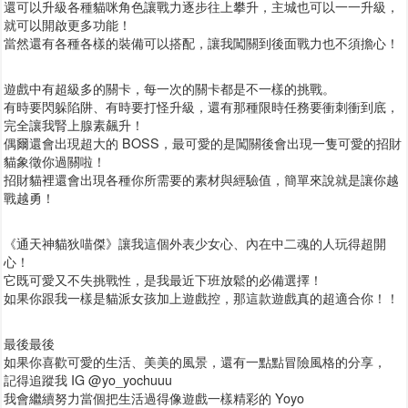
還可以升級各種貓咪角色讓戰力逐步往上攀升，主城也可以一一升級，
就可以開啟更多功能！
當然還有各種各樣的裝備可以搭配，讓我闖關到後面戰力也不須擔心！
遊戲中有超級多的關卡，每一次的關卡都是不一樣的挑戰。
有時要閃躲陷阱、有時要打怪升級，還有那種限時任務要衝刺衝到底，
完全讓我腎上腺素飆升！
偶爾還會出現超大的 BOSS，最可愛的是闖關後會出現一隻可愛的招財
貓象徵你過關啦！
招財貓裡還會出現各種你所需要的素材與經驗值，簡單來說就是讓你越
戰越勇！
《通天神貓狄喵傑》讓我這個外表少女心、內在中二魂的人玩得超開
心！
它既可愛又不失挑戰性，是我最近下班放鬆的必備選擇！
如果你跟我一樣是貓派女孩加上遊戲控，那這款遊戲真的超適合你！！
最後最後
如果你喜歡可愛的生活、美美的風景，還有一點點冒險風格的分享，
記得追蹤我 IG @yo_yochuuu
我會繼續努力當個把生活過得像遊戲一樣精彩的 Yoyo