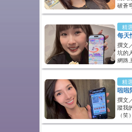
破蒼
差，
妹聚
精
是台
每天
灰濛
瞬間
撰文
坑的
網路
會忍
的不
精
幻秘
啦啦
天上
還滿
撰文
蹤我
（笑
平面
應援