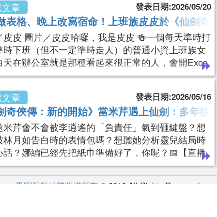
發表日期:2026/05/20
選文章
，但其實每天都在跟時間賽跑！有時候早上拍攝、下
做表格、晚上改寫宿命！上班族皮皮於《仙劍奇俠
會、晚上還要練舞，回到家最想做的事情就是癱在沙
抱著我的兩隻狗狗放空一下（笑）。說到狗狗，牠們
／皮皮 圖片／皮皮哈囉，我是皮皮 🍻一個每天準時打
準時下班（但不一定準時走人）的普通小資上班族女
白天在辦公室就是那種看起來很正常的人，會開Exce
會回Email、會裝很忙，但其實腦袋常常在想晚餐要吃
。我人生最大的樂趣其實很簡單：出國旅遊、吃美
發表日期:2026/05/16
選文章
打麻將、喝點小酒，還有偶爾下廚煮點自己想吃的東
劍奇俠傳：新的開始》當米芹遇上仙劍：多年後
我是一個很容易被「吃」跟「機票價格」控制的人。
看到便宜機票就會開始幻想：「欸這個
道米芹會不會被李逍遙的「負責任」氣到砸鍵盤？想
被林月如告白時的表情包嗎？想聽她分析靈兒結局時
心話？娜編已經先把紙巾準備好了，你呢？📅【直播
/18 (一) 20：00~21：00📺【觀看直播】https://a.w
l.net/DrXp🎮【馬上遊玩仙劍奇俠傳】https://a.wakool.
異軍互動娛樂版權所有
© 2016 All Rights Reserved.
DHCZ
異軍互動娛樂
(統編：42629849)製作、管理與維護
服務條款
遊戲用戶協議
隱私權保護政策
商務合作