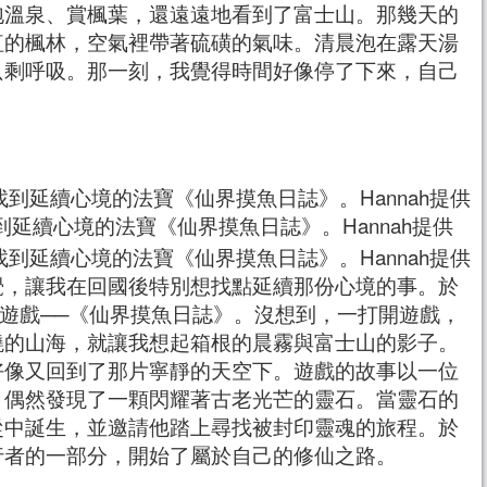
泡溫泉、賞楓葉，還遠遠地看到了富士山。那幾天的
紅的楓林，空氣裡帶著硫磺的氣味。清晨泡在露天湯
只剩呼吸。那一刻，我覺得時間好像停了下來，自己
到延續心境的法寶《仙界摸魚日誌》。Hannah提供
覺，讓我在回國後特別想找點延續那份心境的事。於
修仙遊戲──《仙界摸魚日誌》。沒想到，一打開遊戲，
繞的山海，就讓我想起箱根的晨霧與富士山的影子。
好像又回到了那片寧靜的天空下。遊戲的故事以一位
，偶然發現了一顆閃耀著古老光芒的靈石。當靈石的
從中誕生，並邀請他踏上尋找被封印靈魂的旅程。於
行者的一部分，開始了屬於自己的修仙之路。