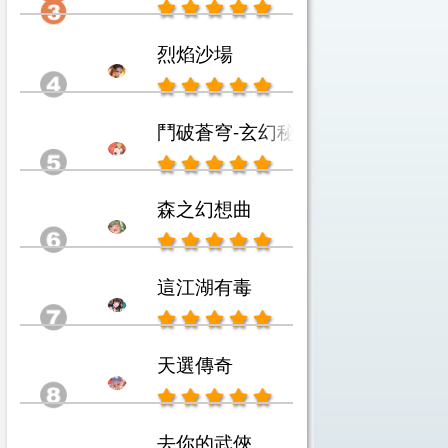
烈焰沙場
鬥破蒼穹-玄幻秘藏
森之幻想曲
這江湖有毒
天選傳奇
去你的武俠