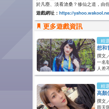
於凡塵、淡看滄桑？修仙之道，由
遊戲網址：
https://yahoo.wakool.n
更多遊戲資訊
精
想和
撰文
一名
人差
作，
私下
精
玄幻
高顏
往外
都說
撰文
雨天