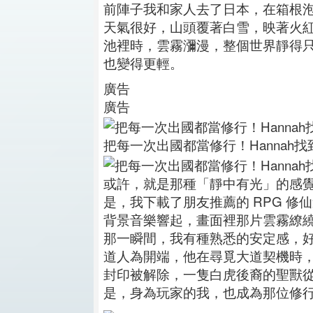
前陣子我和家人去了日本，在箱根
天氣很好，山頭覆著白雪，映著火
池裡時，雲霧瀰漫，整個世界靜得
也變得更輕。
廣告
廣告
把每一次出國都當修行！Hannah找
或許，就是那種「靜中有光」的感
是，我下載了朋友推薦的 RPG 
背景音樂響起，畫面裡那片雲霧繚
那一瞬間，我有種熟悉的安定感，
道人為開端，他在尋覓大道契機時
封印被解除，一隻白虎後裔的聖獸
是，身為玩家的我，也成為那位修