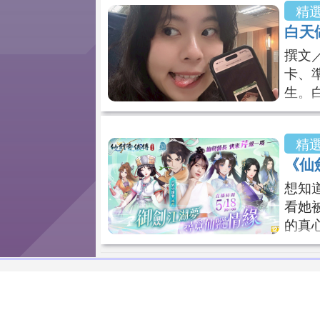
精
亮麗
白天
午開
發上
撰文
根
卡、
生。
l、
什麼
精
食、
《仙
西。
只要
想知
看她
的真
時間】5
akoo
net/