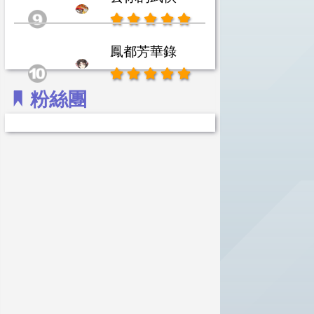
鳳都芳華錄
粉絲團