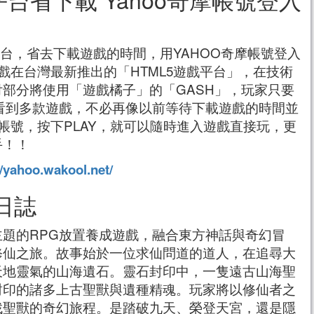
平台，省去下載遊戲的時間，用YAHOO奇摩帳號登入
戲在台灣最新推出的「HTML5遊戲平台」，在技術
部分將使用「遊戲橘子」的「GASH」，玩家只要
看到多款遊戲，不必再像以前等待下載遊戲的時間並
帳號，按下PLAY，就可以隨時進入遊戲直接玩，更
手！！
//yahoo.wakool.net/
日誌
題的RPG放置養成遊戲，融合東方神話與奇幻冒
修仙之旅。故事始於一位求仙問道的道人，在追尋大
天地靈氣的山海遺石。靈石封印中，一隻遠古山海聖
封印的諸多上古聖獸與遺種精魂。玩家將以修仙者之
找聖獸的奇幻旅程。是踏破九天、榮登天宮，還是隱