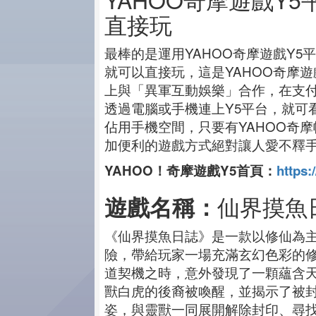
直接玩
最棒的是運用YAHOO奇摩遊戲Y5
就可以直接玩，這是YAHOO奇摩遊
上與「異軍互動娛樂」合作，在支付
透過電腦或手機連上Y5平台，就可
佔用手機空間，只要有YAHOO奇摩
加便利的遊戲方式絕對讓人愛不釋
YAHOO！奇摩遊戲Y5首頁：
https:
仙界摸魚
遊戲名稱：
《仙界摸魚日誌》是一款以修仙為主
險，帶給玩家一場充滿玄幻色彩的
道契機之時，意外發現了一顆蘊含
獸白虎的後裔被喚醒，並揭示了被
姿，與靈獸一同展開解除封印、尋