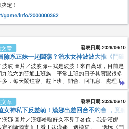
你決定！
et/game/info/2000000382
發表日期:2026/06/10
選文章
冒險系正妹一起闖蕩？潛水女神波波大推《鬥破蒼
／波波 圖片／波波嗨～我是波波！來自高雄，目前是
朝九晚六的普通上班族。平常上班的日子其實跟很多
不多，每天鬧鐘響、趕上班、開會、回訊息、處理工
然後一轉眼又到了下班時間。陽光潛水女神「波波」
大反差！下班不潛水，竟然躲在沙發瘋玩《鬥破蒼穹-
發表日期:2026/06/10
選文章
秘藏》。波波提供雖然生活規律，但我其實是個很愛
值女神私下反差萌！漢娜出差回台不約會 ，竟躲
跑的人。只要有假期，我幾乎不太會待在家裡。朋友
我有兩種人格。平日是認真上班的社畜，假日是
／漢娜 圖片／漢娜哈囉好久不見了各位，我是漢娜。
限定的慵懶畫面！看正妹漢娜一邊擼貓 、一邊玩《鬥