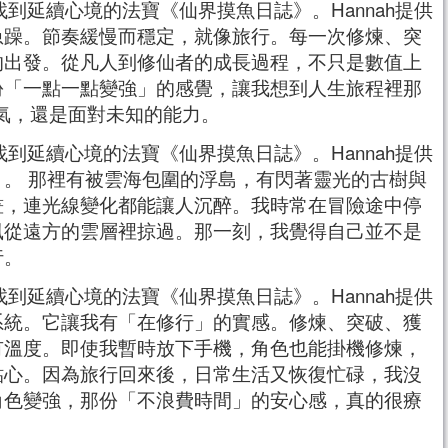
急躁。節奏緩慢而穩定，就像旅行。每一次修煉、突
的出發。從凡人到修仙者的成長過程，不只是數值上
份「一點一點變強」的感覺，讓我想到人生旅程裡那
氣，還是面對未知的能力。
。 那裡有被雲海包圍的浮島，有閃著靈光的古樹與
畫，連光線變化都能讓人沉醉。我時常在冒險途中停
風從遠方的雲層裡掠過。那一刻，我覺得自己並不是
行。
系統。它讓我有「在修行」的實感。修煉、突破、獲
有溫度。即使我暫時放下手機，角色也能掛機修煉，
貼心。因為旅行回來後，日常生活又恢復忙碌，我沒
角色變強，那份「不浪費時間」的安心感，真的很療