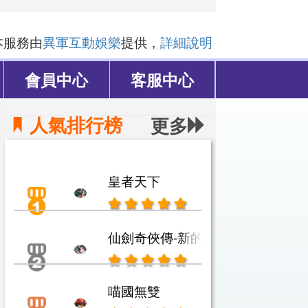
本服務由
異軍互動娛樂
提供，
詳細說明
會員中心
客服中心
人氣排行榜
更多
皇者天下
仙劍奇俠傳-新的開始
喵國無雙