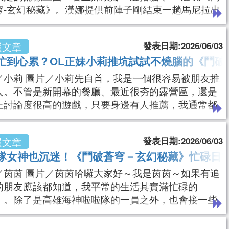
穹-玄幻秘藏》。漢娜提供前陣子剛結束一趟馬尼拉出
終於回到台灣了。原本以為回來之後會馬上安排跟姐
聚、逛街，或是規劃下一趟旅行，沒想到迎接我的卻
發表日期:2026/06/03
選文章
北連續好幾天的陰雨天氣。每天早上拉開窗簾，看到
忙到心累？OL正妹小莉推坑試試不燒腦的《鬥破
濛的天空和濕漉漉的街道，原本想出門走走的念頭也
消失了一半。對於喜歡旅行的人來說，不能出
／小莉 圖片／小莉先自首，我是一個很容易被朋友推
人。不管是新開幕的餐廳、最近很夯的露營區，還是
上討論度很高的遊戲，只要身邊有人推薦，我通常都
不住跑去看看。然後最後的結果往往都是「好啦，真
錯啦！」最近讓我默默入坑的，就是《鬥破蒼穹－玄
發表日期:2026/06/03
選文章
藏》！不過在分享遊戲之前，先來聊聊我自己吧！每
隊女神也沉迷！《鬥破蒼穹－玄幻秘藏》忙碌日
班找個讓自己放鬆的娛樂，《鬥破蒼穹－玄幻秘藏》
值得試試看。小莉提供我目前在BMW經銷體系擔
／茵茵 圖片／茵茵哈囉大家好～我是茵茵～如果有追
的朋友應該都知道，我平常的生活其實滿忙碌的
）。除了是高雄海神啦啦隊的一員之外，也會接一些
拍攝、品牌合作和模特兒工作，所以常常不是在球場
，就是在攝影棚拍照的路上。工作看起來好像很光鮮